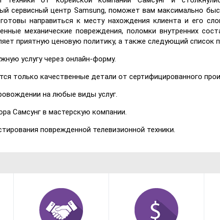
й техники от корейской компании Самсунг и столкнули
ный сервисный центр Samsung, поможет вам максимально быс
готовы направиться к месту нахождения клиента и его слом
ленные механические повреждения, поломки внутренних сост
ляет приятную ценовую политику, а также следующий список 
жную услугу через онлайн-форму.
ются только качественные детали от сертифицированного про
ровождении на любые виды услуг.
ора Самсунг в мастерскую компании.
остирования поврежденной телевизионной техники.