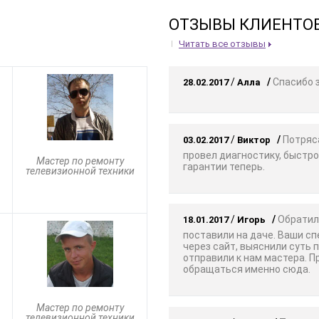
ОТЗЫВЫ КЛИЕНТО
Читать все отзывы
/
/
Спасибо з
28.02.2017
Алла
/
/
Потряса
03.02.2017
Виктор
провел диагностику, быстро
Мастер по ремонту
гарантии теперь.
телевизионной техники
/
/
Обратили
18.01.2017
Игорь
поставили на даче. Ваши с
через сайт, выяснили суть 
отправили к нам мастера. 
обращаться именно сюда.
Мастер по ремонту
телевизионной техники